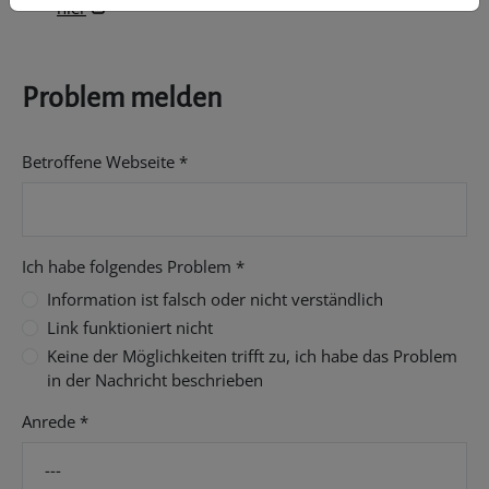
hier
Problem melden
Betroffene Webseite
*
Ich habe folgendes Problem
*
Information ist falsch oder nicht verständlich
Link funktioniert nicht
Keine der Möglichkeiten trifft zu, ich habe das Problem
in der Nachricht beschrieben
Anrede
*