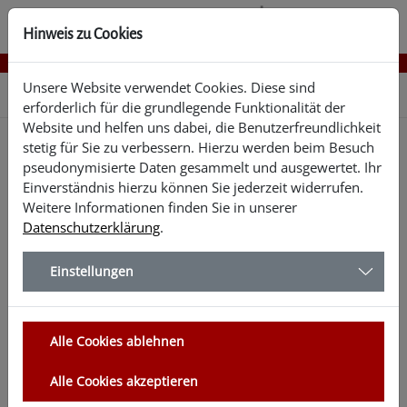
Hinweis zu Cookies
Unsere Website verwendet Cookies. Diese sind
Problem melden
erforderlich für die grundlegende Funktionalität der
Website und helfen uns dabei, die Benutzerfreundlichkeit
stetig für Sie zu verbessern. Hierzu werden beim Besuch
pseudonymisierte Daten gesammelt und ausgewertet. Ihr
Problem melden
Einverständnis hierzu können Sie jederzeit widerrufen.
Weitere Informationen finden Sie in unserer
Datenschutzerklärung
.
Es gibt ein technisches Problem mit dieser Seite?
Unsere Informationen sind nicht verständlich? Dann
Einstellungen
schicken Sie uns bitte eine Nachricht über
nachfolgendes Formular.
Bei allen anderen Problemen wenden Sie sich bitte an
unser Telefonisches Servicecenter mit der
Alle Cookies ablehnen
Nummer 02921 30-0 oder schreiben Sie uns eine Mail
an
info@​kreis-soest.de
.
Alle Cookies akzeptieren
Informationen zum Thema Barrierefreiheit finden Sie