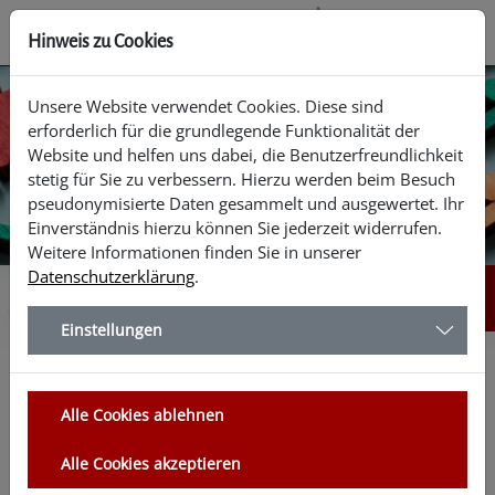
Hinweis zu Cookies
Unsere Website verwendet Cookies. Diese sind
erforderlich für die grundlegende Funktionalität der
Website und helfen uns dabei, die Benutzerfreundlichkeit
Zuhause
stetig für Sie zu verbessern. Hierzu werden beim Besuch
pseudonymisierte Daten gesammelt und ausgewertet. Ihr
Einverständnis hierzu können Sie jederzeit widerrufen.
im Kreis Soest
Weitere Informationen finden Sie in unserer
Datenschutzerklärung
.
Einstellungen
Zuhause im Kreis Soest
Alle Cookies ablehnen
Auf der Website „Zuhause im Kreis Soest“ stellt das
Kommunale Integrationszentrum des Kreises Soest seine
Alle Cookies akzeptieren
Aufgaben und Projekte vor. Neben weitreichenden