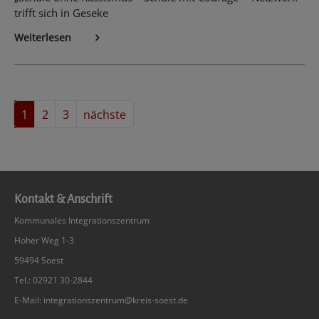
trifft sich in Geseke
Weiterlesen
1
2
3
nächste
Kontakt & Anschrift
Kommunales Integrationszentrum
Hoher Weg 1-3
59494 Soest
Tel.: 02921 30-2844
E-Mail:
integrationszentrum@kreis-soest.de