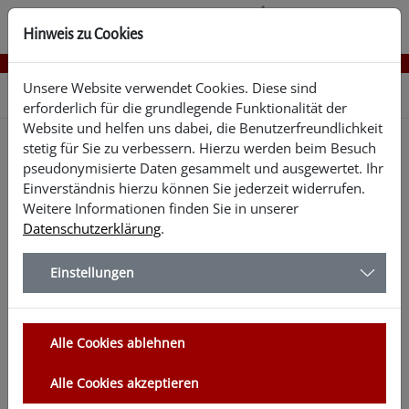
Hinweis zu Cookies
Unsere Website verwendet Cookies. Diese sind
20250117 - Kundenumfrage Dolmetscherpool
erforderlich für die grundlegende Funktionalität der
Website und helfen uns dabei, die Benutzerfreundlichkeit
stetig für Sie zu verbessern. Hierzu werden beim Besuch
pseudonymisierte Daten gesammelt und ausgewertet. Ihr
Ergebnis Kundenumfrage: Hohe
Einverständnis hierzu können Sie jederzeit widerrufen.
Weitere Informationen finden Sie in unserer
Zufriedenheit mit dem
Datenschutzerklärung
.
Dolmetscherpool
Einstellungen
„Wie zufrieden sind Sie mit der Freundlichkeit der
Mitarbeiterinnen und Mitarbeiter des Kommunalen
Alle Cookies ablehnen
Integrationszentrums?“ „Wie bewerten Sie die
Bearbeitungszeit?“ Diese und weitere Fragen wurden zum
Alle Cookies akzeptieren
Jahresende 2024 in einer Kundenbefragung für den
Bereich des ehrenamtlichen Dolmetscherpools des Kreises